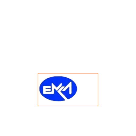
resin. Cepat dan sangat presisi.
Kegunaan Mesin 3D Printer dari Rumah
Dulu, mesin ini hanya digunakan oleh teknisi atau
perusahaan manufaktur. Kini, siapa saja bisa memiliki 3D
printer untuk kebutuhan sehari-hari, seperti:
Mencetak alat bantu rumah tangga
: gantungan kunci, dudukan HP, pengait kabel, dan
sebagainya.
Mainan edukatif untuk anak
: puzzle, karakter animasi, dan alat belajar sains.
Aksesori pribadi