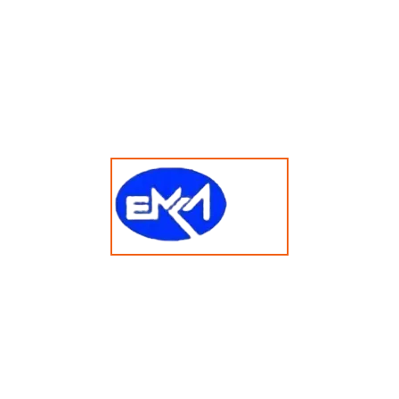
memotong, atau menekan material.
Aplikasi:
Pembentukan logam
Industri otomotif
Pembuatan spare part
Ciri khas:
Menggunakan sistem hidrolik untuk daya tekan.